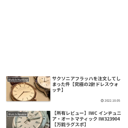
サクソニアフラッハを注文してし
Watch Hunting
まった件【究極の2針ドレスウォ
ッチ】
2022.10.05
【所有レビュー】IWC インヂュニ
Watch Review
ア・オートマティック IW323904
【万能ラグスポ】