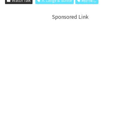
Watch Talk
A. Lange & Söhne
時計探し
Sponsored Link