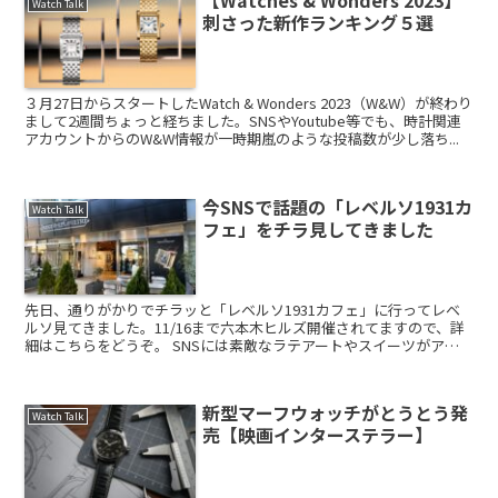
【Watches & Wonders 2023】
Watch Talk
刺さった新作ランキング５選
３月27日からスタートしたWatch & Wonders 2023（W&W）が終わり
まして2週間ちょっと経ちました。SNSやYoutube等でも、時計関連
アカウントからのW&W情報が一時期嵐のような投稿数が少し落ち...
今SNSで話題の「レベルソ1931カ
Watch Talk
フェ」をチラ見してきました
先日、通りがかりでチラッと「レベルソ1931カフェ」に行ってレベ
ルソ見てきました。11/16まで六本木ヒルズ開催されてますので、詳
細はこちらをどうぞ。 SNSには素敵なラテアートやスイーツがアッ
プされており、且つそれらが...
新型マーフウォッチがとうとう発
Watch Talk
売【映画インターステラー】